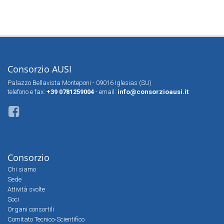
Consorzio AUSI
Palazzo Bellavista Monteponi - 09016 Iglesias (SU)
telefono e fax:
+39 0781259004
- email:
info@consorzioausi.it
Consorzio
Chi siamo
Sede
Attività svolte
Soci
Organi consortili
Comitato Tecnico-Scientifico