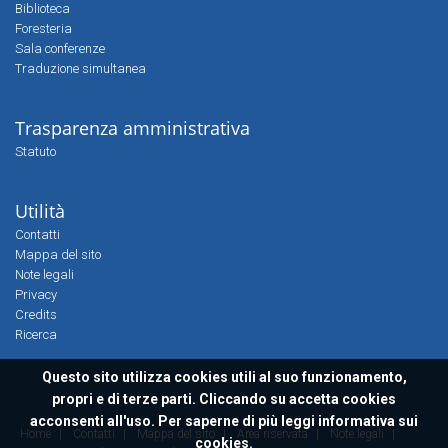
Biblioteca
Foresteria
Sala conferenze
Traduzione simultanea
Trasparenza amministrativa
Statuto
Utilità
Contatti
Mappa del sito
Note legali
Privacy
Credits
Ricerca
Questo sito utilizza cookies utili al suo funzionamento,
propri e di terze parti. Cliccando su accetta cookies
acconsenti all'uso. Per saperne di più leggi
informativa sui
Home
|
Contatti
|
Mappa del sito
|
Area riservata
|
Note legali
|
cookies.