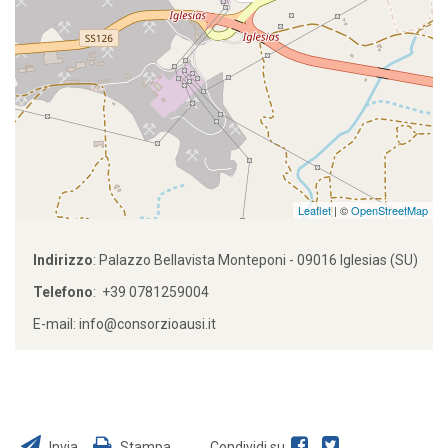
Leaflet
| ©
OpenStreetMap
Indirizzo
: Palazzo Bellavista Monteponi - 09016 Iglesias (SU)
Telefono
: +39 0781259004
E-mail:
info@consorzioausi.it
Invia
Stampa
Condividi su