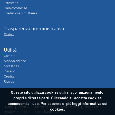
Foresteria
Sala conferenze
Traduzione simultanea
Trasparenza amministrativa
Statuto
Utilità
Contatti
Mappa del sito
Note legali
Privacy
Credits
Ricerca
Questo sito utilizza cookies utili al suo funzionamento,
propri e di terze parti. Cliccando su accetta cookies
acconsenti all'uso. Per saperne di più leggi
informativa sui
Home
|
Contatti
|
Mappa del sito
|
Area riservata
|
Note legali
|
cookies.
Privacy
|
Credits
ConsulMedia 2020