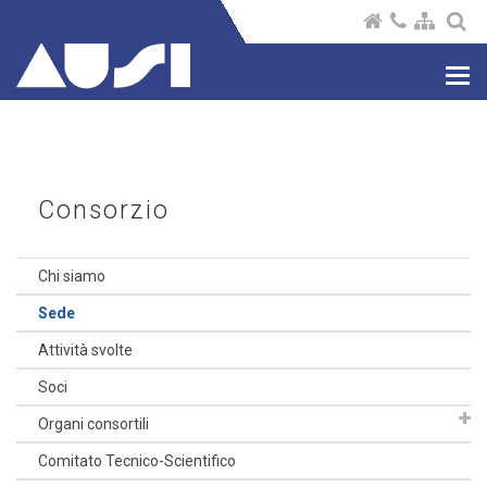
Nav
com
Consorzio
Chi siamo
Sede
Attività svolte
Soci
Organi consortili
Comitato Tecnico-Scientifico