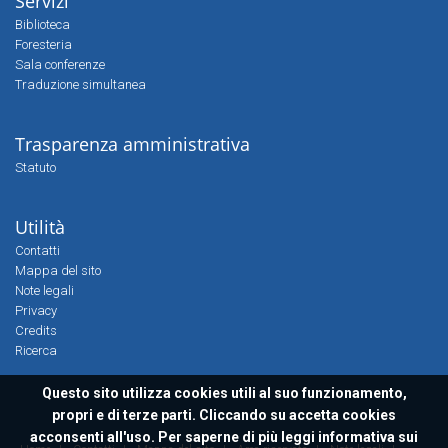
Servizi
Biblioteca
Foresteria
Sala conferenze
Traduzione simultanea
Trasparenza amministrativa
Statuto
Utilità
Contatti
Mappa del sito
Note legali
Privacy
Credits
Ricerca
Questo sito utilizza cookies utili al suo funzionamento,
propri e di terze parti. Cliccando su accetta cookies
acconsenti all'uso. Per saperne di più leggi
informativa sui