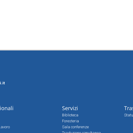
.it
zionali
Servizi
Tra
Biblioteca
Statu
Foresteria
Lavoro
Sala conferenze
Traduzione simultanea