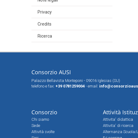
Note legali
Privacy
Credits
Ricerca
Consorzio AUSI
Palazzo Bellavista Monteponi - 09016 Iglesias (SU)
telefono e fax:
+39 0781259004
- email:
info@consorzioausi
Consorzio
Attività Istitu
Chi siamo
Attivita' didattica
Sede
Attivita' di ricerca
Attività svolte
Alternanza Scuola/
Soci
E-Learning