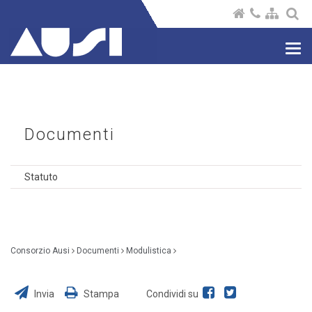
Nav
com
Documenti
Statuto
Consorzio Ausi
Documenti
Modulistica
Invia
Stampa
Condividi su